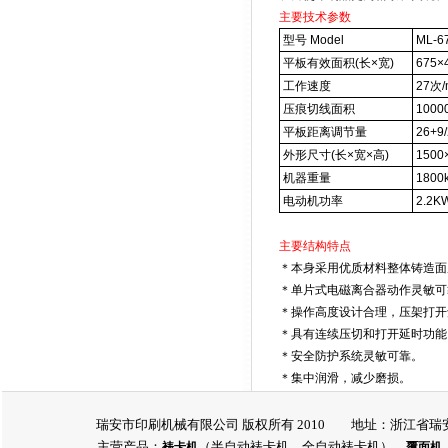
主要技术参数
型号 Model
ML-67
平板有效面积(长×宽)
675×
工作速度
27次/
压痕切线面积
1000
平板距离调节量
26+9
外形尺寸(长×宽×高)
1500
机器重量
1800
电动机功率
2.2K
主要结构特点
＊本身采用优质材料整体铸造面
＊单片式电磁离合器动作灵敏可
＊操作高度设计合理，压架打开
＊具有连续压切和打开延时功能
＊安全防护系统灵敏可靠。
＊集中润滑，减少磨损。
瑞安市印刷机械有限公司 版权所有 2010 地址：浙江省瑞安市瑞
主营产品：
（半自动裱卡机、全自动裱卡机）
裱卡机
覆面机