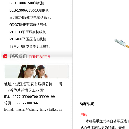
BLB-1300/1500裱纸机
BLB-1300A/1500A裱纸机
滚刀式伺服驱动电脑切纸机
GDQZ圆开平高速切纸机
ML1100平压压痕切线机
ML1400平压压痕切线机
TYMB电脑烫金模切压痕机
地址：浙江省瑞安市瑞枫公路588号
(潘岱芦浦博天工业园)
电话:0577-65000700 65099199
传真:0577-65000766
详细说明
:
E-mail:
master@changjiangyinji.com
用途
本机是手送式半自动平压模切
从而使印刷品更为精致、美观、