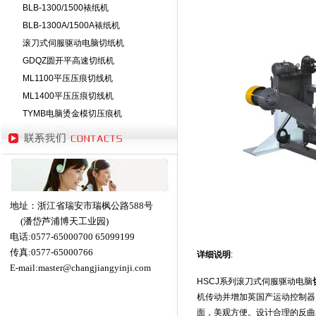
BLB-1300/1500裱纸机
BLB-1300A/1500A裱纸机
滚刀式伺服驱动电脑切纸机
GDQZ圆开平高速切纸机
ML1100平压压痕切线机
ML1400平压压痕切线机
TYMB电脑烫金模切压痕机
地址：浙江省瑞安市瑞枫公路588号
(潘岱芦浦博天工业园)
电话:0577-65000700 65099199
传真:0577-65000766
详细说明
:
E-mail:
master@changjiangyinji.com
HSCJ系列滚刀式伺服驱动电脑
机传动并增加英国产运动控制器
面，美观方便。设计合理的反曲