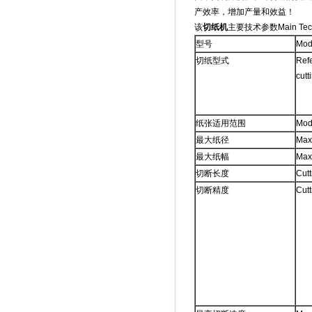
产效率，增加产量和效益！
该
切纸机
主要技术参数Main Techn
型号
Mod
切纸型式
Refe
cutt
纸张适用范围
Mod
最大纸径
Max
最大纸幅
Max
切断长度
Cutt
切断精度
Cutt