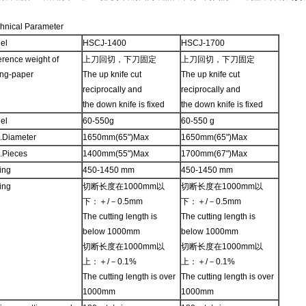
ical Parameter
el
HSCJ-1400
HSCJ-1700
rence weight of
上刀回切，下刀固定
上刀回切，下刀固定
ing-paper
The up knife cut
The up knife cut
reciprocally and
reciprocally and
the down knife is fixed
the down knife is fixed
el
60-550g
60-550 g
.Diameter
1650mm(65")Max
1650mm(65")Max
.Pieces
1400mm(55")Max
1700mm(67")Max
ing
450-1450 mm
450-1450 mm
ing
切断长度在1000mm以
切断长度在1000mm以
下：＋/－0.5mm
下：＋/－0.5mm
The cutting length is
The cutting length is
below 1000mm
below 1000mm
切断长度在1000mm以
切断长度在1000mm以
上：＋/－0.1%
上：＋/－0.1%
The cutting length is over
The cutting length is over
1000mm
1000mm